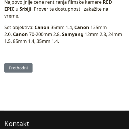
Najpovoljnije cene rentiranja filmske kamere
RED
EPIC
u
Srbiji
. Proverite dostupnost i zakažite na
vreme.
Set objektiva:
Canon
35mm 1.4,
Canon
135mm
2.0,
Canon
70-200mm 2.8,
Samyang
12mm 2.8, 24mm
1.5, 85mm 1.4, 35mm 1.4.
Prethodni članak: Sony A7SIII sa setom prateće opreme
Prethodni
Kontakt