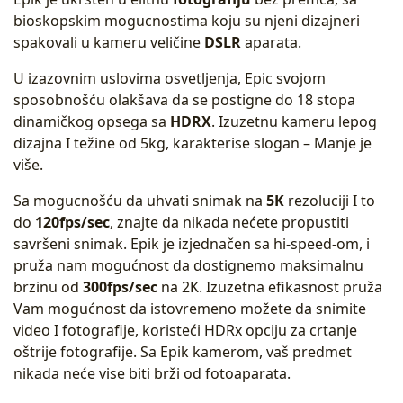
bioskopskim mogucnostima koju su njeni dizajneri
spakovali u kameru veličine
DSLR
aparata.
U izazovnim uslovima osvetljenja, Epic svojom
sposobnošću olakšava da se postigne do 18 stopa
dinamičkog opsega sa
HDRX
. Izuzetnu kameru lepog
dizajna I težine od 5kg, karakterise slogan – Manje je
više.
Sa mogucnošću da uhvati snimak na
5K
rezoluciji I to
do
120fps/sec
, znajte da nikada nećete propustiti
savršeni snimak. Epik je izjednačen sa hi-speed-om, i
pruža nam mogućnost da dostignemo maksimalnu
brzinu od
300fps/sec
na
2K
. Izuzetna efikasnost pruža
Vam mogućnost da istovremeno možete da snimite
video I fotografije, koristeći
HDRx
opciju za crtanje
oštrije fotografije. Sa Epik kamerom, vaš predmet
nikada neće vise biti brži od fotoaparata.