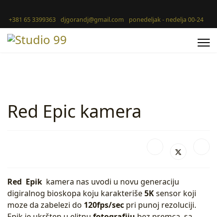
+381 65 3399363
djgorandj@gmail.com
ponedeljak - nedelja 00-24
Red Epic kamera
Red
Epik
kamera nas uvodi u novu generaciju
digiralnog bioskopa koju karakteriše
5K
sensor koji
moze da zabelezi do
120fps/sec
pri punoj rezoluciji.
Epik je ukršten u elitnu
fotografiju
bez premca, sa