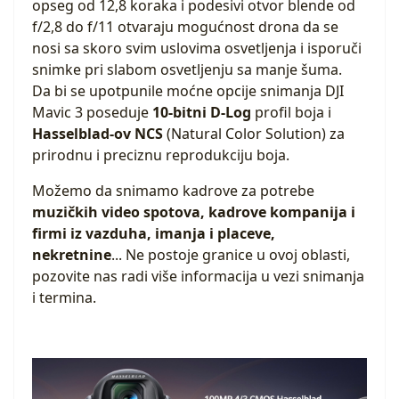
opseg od 12,8 koraka i podesivi otvor blende od
f/2,8 do f/11 otvaraju mogućnost drona da se
nosi sa skoro svim uslovima osvetljenja i isporuči
snimke pri slabom osvetljenju sa manje šuma.
Da bi se upotpunile moćne opcije snimanja DJI
Mavic 3 poseduje
10-bitni D-Log
profil boja i
Hasselblad-ov NCS
(Natural Color Solution) za
prirodnu i preciznu reprodukciju boja.
Možemo da snimamo kadrove za potrebe
muzičkih video spotova, kadrove kompanija i
firmi iz vazduha, imanja i placeve,
nekretnine
... Ne postoje granice u ovoj oblasti,
pozovite nas radi više informacija u vezi snimanja
i termina.