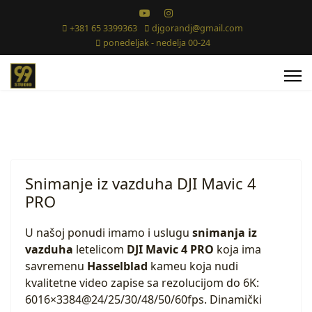
+381 65 3399363
djgorandj@gmail.com
ponedeljak - nedelja 00-24
Snimanje iz vazduha DJI Mavic 4
PRO
U našoj ponudi imamo i uslugu
snimanja iz
vazduha
letelicom
DJI Mavic 4 PRO
koja ima
savremenu
Hasselblad
kameu koja nudi
kvalitetne video zapise sa rezolucijom do 6K:
6016×3384@24/25/30/48/50/60fps. Dinamički